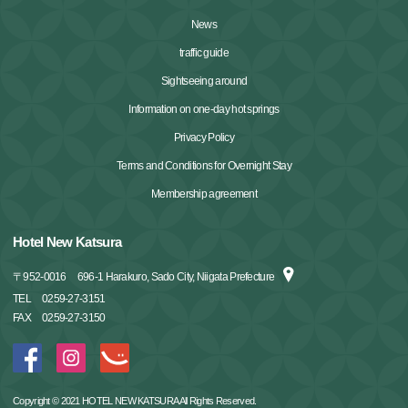
News
traffic guide
Sightseeing around
Information on one-day hot springs
Privacy Policy
Terms and Conditions for Overnight Stay
Membership agreement
Hotel New Katsura
〒
952-0016
696-1 Harakuro, Sado City, Niigata Prefecture
TEL
0259-27-3151
FAX
0259-27-3150
Copyright © 2021 HOTEL NEW KATSURA All Rights Reserved.