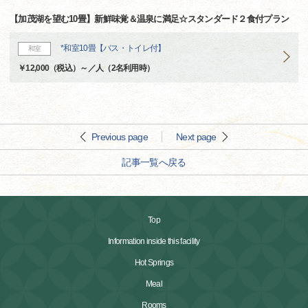
【加茂湖を望む10畳】新鮮味覚＆温泉に満足☆スタンダード２食付プラン
*和室10畳【バス・トイレ付】
和室
￥12,000（税込）～／人（2名利用時）
Previous page
Next page
記事一覧へ戻る
Top
Information inside this facility
Hot Springs
Meal
Rooms