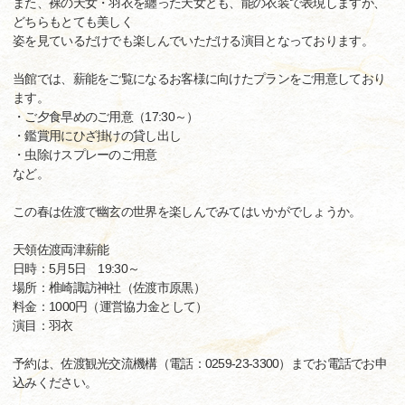
また、裸の天女・羽衣を纏った天女とも、能の衣装で表現しますが、
どちらもとても美しく
姿を見ているだけでも楽しんでいただける演目となっております。
当館では、薪能をご覧になるお客様に向けたプランをご用意しており
ます。
・ご夕食早めのご用意（17:30～）
・鑑賞用にひざ掛けの貸し出し
・虫除けスプレーのご用意
など。
この春は佐渡で幽玄の世界を楽しんでみてはいかがでしょうか。
天領佐渡両津薪能
日時：5月5日 19:30～
場所：椎崎諏訪神社（佐渡市原黒）
料金：1000円（運営協力金として）
演目：羽衣
予約は、佐渡観光交流機構（電話：0259-23-3300）までお電話でお申
込みください。