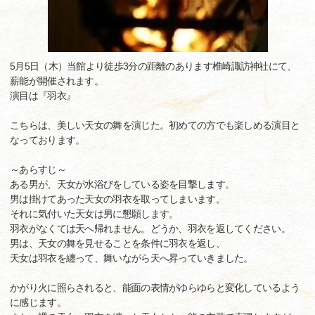
5月5日（木）当館より徒歩3分の距離のあります椎崎諏訪神社にて、
薪能が開催されます。
演目は『羽衣』
こちらは、美しい天女の舞を演じた。初めての方でも楽しめる演目と
なっております。
～あらすじ～
ある男が、天女が水浴びをしている姿を目撃します。
男は掛けてあった天女の羽衣を取ってしまいます。
それに気付いた天女は男に懇願します。
羽衣がなくては天へ帰れません。どうか、羽衣を返してください。
男は、天女の舞を見せることを条件に羽衣を返し、
天女は羽衣を纏って、舞いながら天へ昇っていきました。
かがり火に照らされると、能面の表情がゆらゆらと変化しているよう
に感じます。